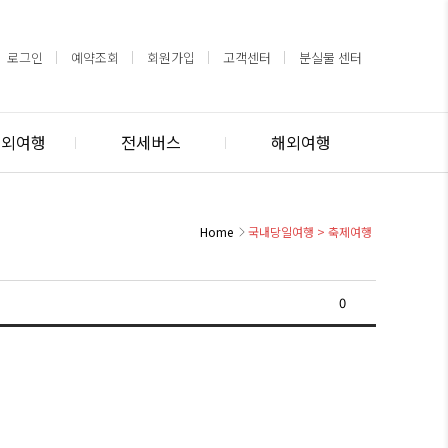
로그인
예약조회
회원가입
고객센터
분실물 센터
해외여행
전세버스
해외여행
Home
국내당일여행
>
축제여행
0