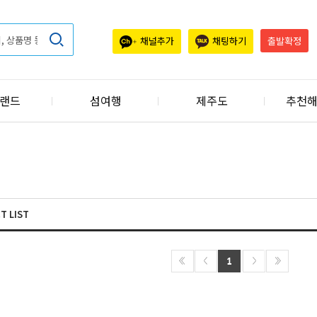
채널추가
채팅하기
출발확정
랜드
섬여행
제주도
추천
T LIST
1