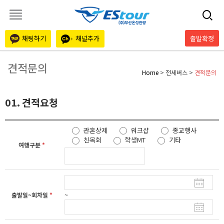
채팅하기
채널추가
출발확정
견적문의
Home
> 전세버스 >
견적문의
01. 견적요청
관혼상제
워크샵
종교행사
친목회
학생MT
기타
여행구분
*
~
출발일~회차일
*