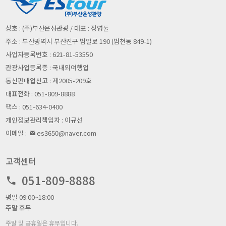
개인정보의 수집 및 이용목적
회사는 수집한 개인정보를 다음의 목적을 위해 활용합니다.
상호 : (주)부산은성관광 / 대표 : 장영둘
ο 서비스 제공에 관한 계약 이행 및 서비스 제공에 따른 요금정산
주소 : 부산광역시 부산진구 범일로 190 (범천동 849-1)
콘텐츠 제공 , 구매 및 요금 결제 , 물품배송 또는 청구지 등 발송 ,
사업자등록번호 : 621-81-53550
금융거래 본인 인증 및 금융 서비스 , 요금추심
관광사업등록증 : 국내외여행업
ο 회원 관리
회원제 서비스 이용에 따른 본인확인 , 개인 식별 , 불량회원의 부
통신판매업신고 : 제2005-209호
정 이용 방지와 비인가 사용 방지 , 가입 의사 확인 , 연령확인 , 만
대표전화 : 051-809-8888
14세 미만 아동 개인정보 수집 시 법정 대리인 동의여부 확인 , 불
팩스 : 051-634-0400
만처리 등 민원처리 , 고지사항 전달
개인정보관리책임자 : 이규선
ο 마케팅 및 광고에 활용
신규 서비스(제품) 개발 및 특화 , 이벤트 등 광고성 정보 전달 , 인
이메일 :
es3650@naver.com
구통계학적 특성에 따른 서비스 제공 및 광고 게재 , 접속 빈도 파
악 또는 회원의 서비스 이용에 대한 통계
고객센터
051-809-8888
개인정보의 보유 및 이용기간
평일 09:00~18:00
주말 휴무
원칙적으로, 개인정보 수집 및 이용목적이 달성된 후에는 해당 정보를
주말 및 공휴일은 휴무입니다.
지체 없이 파기합니다. 단, 다음의 정보에 대해서는 아래의 이유로 명